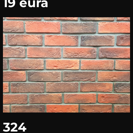
19 eura
324